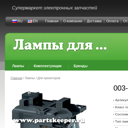
Супермаркет электронных запчастей
RU
EN
Главная
О компании
Доставка
Оплата
От
Лампы
Комплектующие
Бренды
Главная
/ Лампы / Для проекторов
003
Артикул
Класс т
Состоян
Тип ла