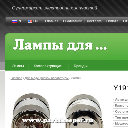
Супермаркет электронных запчастей
RU
EN
Главная
О компании
Доставка
Оплата
От
Лампы
Комплектующие
Бренды
Главная
/
Для медицинской аппаратуры
/ Лампы
Y19
Артикул
Класс т
Состоян
Тип ла
Мощност