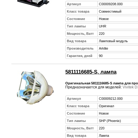
Артикул
C00009208.000
Класс товара
Совместимый
Состояние
Новое
Тип лампы
UHR
Мощность, Ватт
220
Вид товара
Ламповый модуль
Производитель
Arklite
Гарантия, дней
90
5811116685-S, лампа
Оригинальная 5811116685-S лампа для прое
Предназначается для моделей:
Vivitek 
Артикул
C00009212.000
Класс товара
Оригинал
Состояние
Новое
Тип лампы
SHP (Phoenix)
Мощность, Ватт
220
Вид товара
Лампа