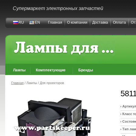
Супермаркет электронных запчастей
RU
EN
Главная
О компании
Доставка
Оплата
От
Лампы
Комплектующие
Бренды
Главная
/ Лампы / Для проекторов
581
Артикул
Класс т
Состоян
Тип ла