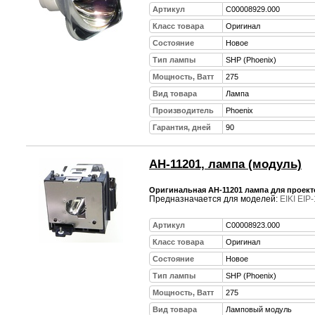
Артикул
C00008929.000
Класс товара
Оригинал
Состояние
Новое
Тип лампы
SHP (Phoenix)
Мощность, Ватт
275
Вид товара
Лампа
Производитель
Phoenix
Гарантия, дней
90
AH-11201, лампа (модуль)
Оригинальная AH-11201 лампа для проект
Предназначается для моделей:
EIKI EIP
Артикул
C00008923.000
Класс товара
Оригинал
Состояние
Новое
Тип лампы
SHP (Phoenix)
Мощность, Ватт
275
Вид товара
Ламповый модуль