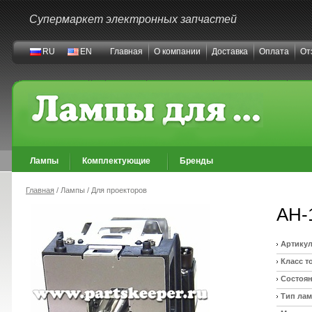
Супермаркет электронных запчастей
RU
EN
Главная
О компании
Доставка
Оплата
От
Лампы
Комплектующие
Бренды
Главная
/ Лампы / Для проекторов
AH-
Артикул
Класс т
Состоян
Тип ла