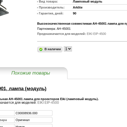
Вид товара:
Ламповый модуль
Производитель:
Arklite
Гарантия, дней:
90
Высококачественная совместимая AH-45001 лампа для п
Партномера: AH-45001
Предназначается для моделей:
EIKI EIP-4500
В наличии
Похожие товары
001, лампа (модуль)
ьная AH-45001 лампа для проекторов Eiki (ламповый модуль).
ачается для моделей:
EIKI EIP-4500
C00008936.000
вара
Оригинал
ие
Новое