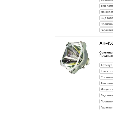
Тип лам
Мощност
Вид тов
Произво
Гарантия
AH-45
Оригиналь
Предназн
Артикул
Класс то
Состоян
Тип лам
Мощност
Вид тов
Произво
Гарантия