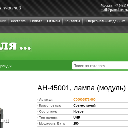
Москва: +7 (495) 
запчастей
mail@partskeeper
ании
Доставка
Оплата
Отзывы
Контакты
О персональных данных
ренды
AH-45001, лампа (модуль)
Артикул:
C00008875.000
Класс товара:
Совместимый
Состояние:
Новое
Тип лампы:
UHR
Мощность, Ватт:
250