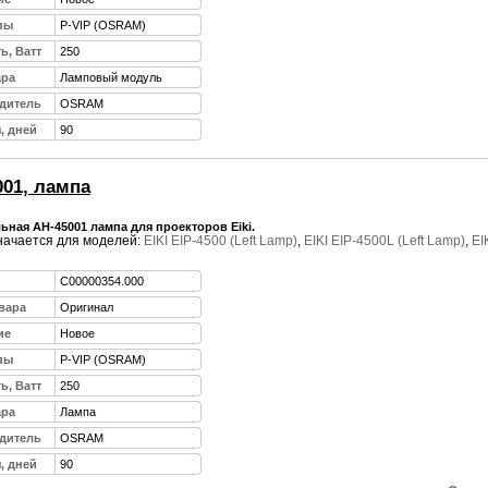
пы
P-VIP (OSRAM)
ь, Ватт
250
ара
Ламповый модуль
дитель
OSRAM
, дней
90
001, лампа
ная AH-45001 лампа для проекторов Eiki.
ачается для моделей:
EIKI EIP-4500 (Left Lamp)
,
EIKI EIP-4500L (Left Lamp)
,
EI
C00000354.000
вара
Оригинал
ие
Новое
пы
P-VIP (OSRAM)
ь, Ватт
250
ара
Лампа
дитель
OSRAM
, дней
90