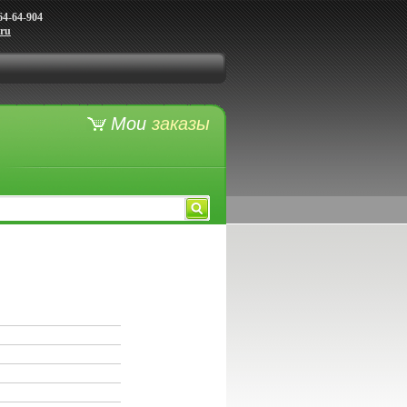
64-64-904
.ru
Мои
заказы