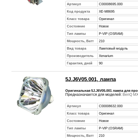
Артикул
C00008695.000
Код продукта
XE-M8695
Класс товара
Оригинал
Состояние
Новое
Тип лампы
P-VIP (OSRAM)
Мощность, Ватт
210
Вид товара
Ламповый модуль
Производитель
Xenarium
Гарантия, дней
90
5J.J6V05.001, лампа
Оригинальная 5J.J6V05.001 лампа для про
Предназначается для моделей:
BenQ M
Артикул
C00008632.000
Класс товара
Оригинал
Состояние
Новое
Тип лампы
P-VIP (OSRAM)
Мощность, Ватт
210