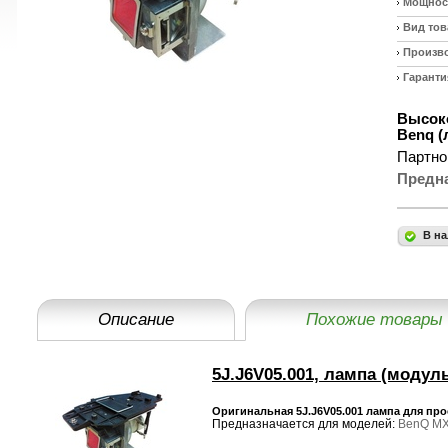
Мощност
Вид тов
Произв
Гаранти
Высоко
Benq (
Партно
Предн
В на
Описание
Похожие товары
5J.J6V05.001, лампа (модул
Оригинальная 5J.J6V05.001 лампа для пр
Предназначается для моделей:
BenQ M