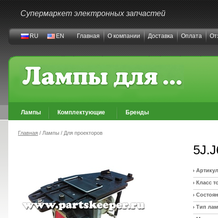
Супермаркет электронных запчастей
RU
EN
Главная
О компании
Доставка
Оплата
От
Лампы
Комплектующие
Бренды
Главная
/ Лампы / Для проекторов
5J.J
Артикул
Класс т
Состоян
Тип ла