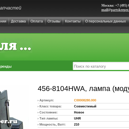
Москва: +7 (495) 
запчастей
mail@partskeeper
ании
Доставка
Оплата
Отзывы
Контакты
О персональных данных
ренды
456-8104HWA, лампа (мод
Артикул:
C00008280.000
Класс товара:
Совместимый
Состояние:
Новое
Тип лампы:
UHR
Мощность, Ватт:
210