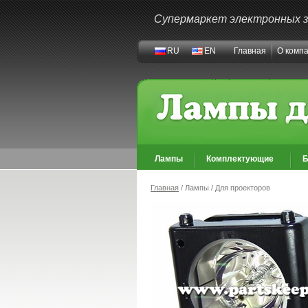
Супермаркет электронных 
RU
EN
Главная
О комп
Лампы
Комплектующие
Б
Главная
/ Лампы / Для проекторов