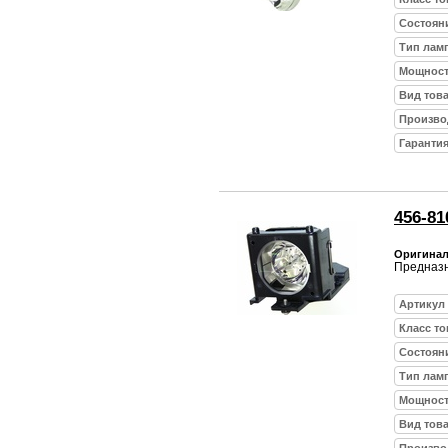
Состоян
Тип лам
Мощност
Вид тов
Произво
Гарантия
456-8
Оригинал
Предназн
Артикул
Класс то
Состоян
Тип лам
Мощност
Вид тов
Произво