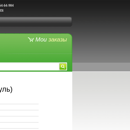
64-64-904
.ru
Мои
заказы
уль)