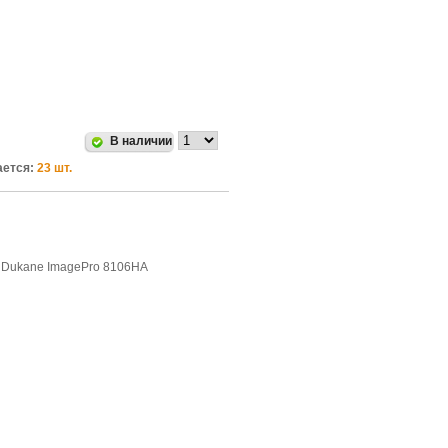
В наличии
ется:
23 шт.
,
Dukane ImagePro 8106HA