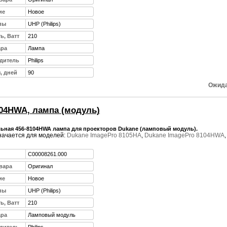
ие
Новое
пы
UHP (Philips)
ь, Ватт
210
ара
Лампа
дитель
Philips
, дней
90
Ожида
104HWA, лампа (модуль)
ьная 456-8104HWA лампа для проекторов Dukane (ламповый модуль).
ачается для моделей:
Dukane ImagePro 8105HA
,
Dukane ImagePro 8104HWA
C00008261.000
вара
Оригинал
ие
Новое
пы
UHP (Philips)
ь, Ватт
210
ара
Ламповый модуль
дитель
Philips