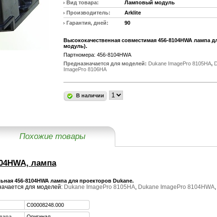
Вид товара:
Ламповый модуль
Производитель:
Arklite
Гарантия, дней:
90
Высококачественная совместимая 456-8104HWA лампа д
модуль).
Партномера: 456-8104HWA
Предназначается для моделей:
Dukane ImagePro 8105HA
,
ImagePro 8106HA
В наличии
Похожие товары
104HWA, лампа
ьная 456-8104HWA лампа для проекторов Dukane.
ачается для моделей:
Dukane ImagePro 8105HA
,
Dukane ImagePro 8104HWA
C00008248.000
вара
Оригинал