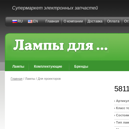
Супермаркет электронных запчастей
RU
EN
Главная
О компании
Доставка
Оплата
От
Лампы
Комплектующие
Бренды
Главная
/ Лампы / Для проекторов
581
Артикул
Класс т
Состоян
Тип ла