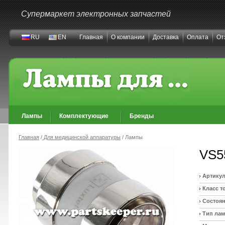
Супермаркет электронных запчастей
RU
EN
Главная
О компании
Доставка
Оплата
От
Лампы
Комплектующие
Бренды
Главная
/
Для медицинской аппаратуры
/ Лампы
VS5
Артикул
Класс т
Состоян
Тип ла