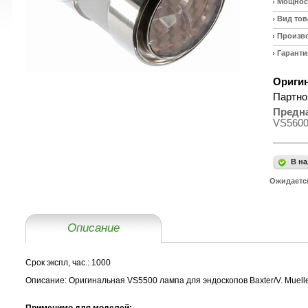
Мощност
Вид тов
Произв
Гаранти
Оригин
Партно
Предн
VS560
В на
Ожидаетс
Описание
Срок экспл, час.:
1000
Описание:
Оригинальная VS5500 лампа для эндоскопов Baxter/V. Mueller
Применимо для моделей: