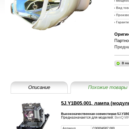
Мощност
Вид тов
Произв
Гаранти
Оригин
Партно
Предн
В на
Описание
Похожие товары
5J.Y1B05.001, лампа (модул
Высококачественная совместимая 5J.Y1B0
Предназначается для моделей:
BenQ M
Артикул
C00004587.000