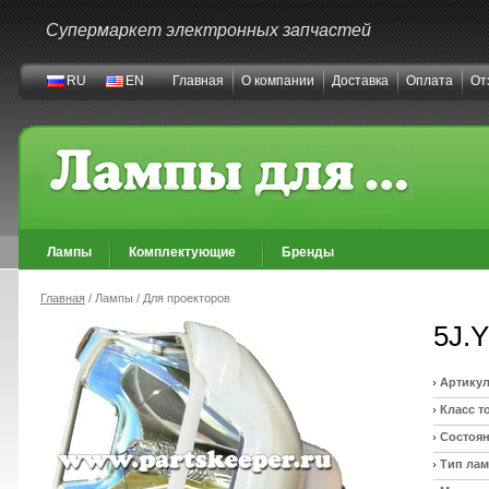
Супермаркет электронных запчастей
RU
EN
Главная
О компании
Доставка
Оплата
От
Лампы
Комплектующие
Бренды
Главная
/ Лампы / Для проекторов
5J.
Артикул
Класс т
Состоян
Тип ла