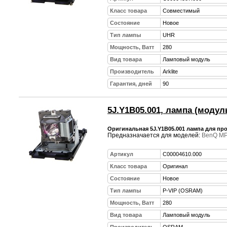
Класс товара
Совместимый
Состояние
Новое
Тип лампы
UHR
Мощность, Ватт
280
Вид товара
Ламповый модуль
Производитель
Arklite
Гарантия, дней
90
5J.Y1B05.001, лампа (модул
Оригинальная 5J.Y1B05.001 лампа для пр
Предназначается для моделей:
BenQ M
Артикул
C00004610.000
Класс товара
Оригинал
Состояние
Новое
Тип лампы
P-VIP (OSRAM)
Мощность, Ватт
280
Вид товара
Ламповый модуль
Производитель
OSRAM