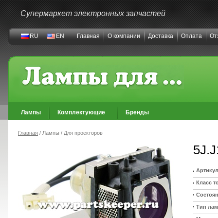
Супермаркет электронных запчастей
RU
EN
Главная
О компании
Доставка
Оплата
От
Лампы
Комплектующие
Бренды
Главная
/ Лампы / Для проекторов
5J.
Артикул
Класс т
Состоян
Тип ла