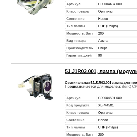
Артикул
C00004494.000
Класс товара
Оригинал
Состояние
Новое
Тип лампы
UHP (Philips)
Мощность, Ватт
200
Вид товара
Лампа
Производитель
Philips
Гарантия, дней
90
5J.J1R03.001, лампа (модул
Оригинальная 5J.J1R03.001 лампа для пр
Предназначается для моделей:
BenQ C
Артикул
C00004501.000
Код продукта
XE-M4501
Класс товара
Оригинал
Состояние
Новое
Тип лампы
UHP (Philips)
Мощность, Ватт
200