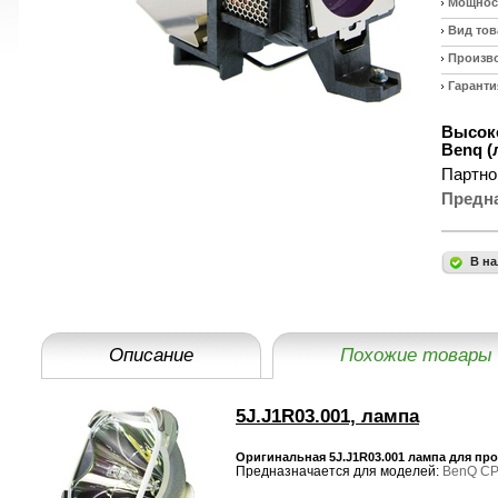
Мощност
Вид тов
Произв
Гаранти
Высоко
Benq (
Партно
Предн
В на
Описание
Похожие товары
5J.J1R03.001, лампа
Оригинальная 5J.J1R03.001 лампа для пр
Предназначается для моделей:
BenQ C