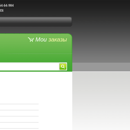
64-64-904
.ru
Мои
заказы