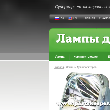
Супермаркет электронных 
RU
EN
Главная
О комп
Лампы
Комплектующие
Б
Главная
/ Лампы / Для проекторов