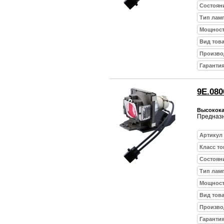
Состоян
Тип лам
Мощност
Вид тов
Произво
Гарантия
9E.080
Высокока
Предназн
Артикул
Класс то
Состоян
Тип лам
Мощност
Вид тов
Произво
Гарантия