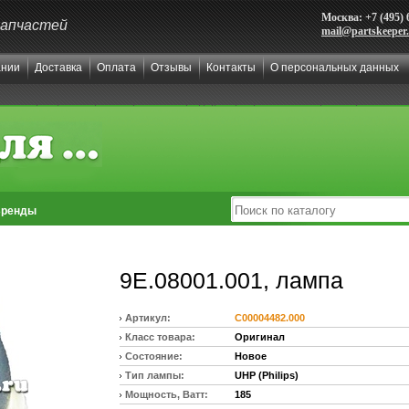
Москва: +7 (495) 
запчастей
mail@partskeeper
ании
Доставка
Оплата
Отзывы
Контакты
О персональных данных
ренды
9E.08001.001, лампа
Артикул:
C00004482.000
Класс товара:
Оригинал
Состояние:
Новое
Тип лампы:
UHP (Philips)
Мощность, Ватт:
185