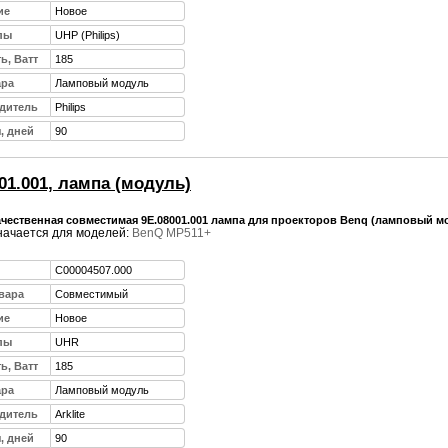
ие
Новое
пы
UHP (Philips)
ь, Ватт
185
ара
Ламповый модуль
дитель
Philips
, дней
90
01.001, лампа (модуль)
чественная совместимая 9E.08001.001 лампа для проекторов Benq (ламповый м
ачается для моделей:
BenQ MP511+
C00004507.000
вара
Совместимый
ие
Новое
пы
UHR
ь, Ватт
185
ара
Ламповый модуль
дитель
Arklite
, дней
90