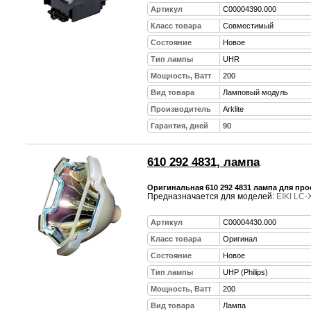
Артикул
C00004390.000
Класс товара
Совместимый
Состояние
Новое
Тип лампы
UHR
Мощность, Ватт
200
Вид товара
Ламповый модуль
Производитель
Arklite
Гарантия, дней
90
610 292 4831, лампа
Оригинальная 610 292 4831 лампа для прое
Предназначается для моделей:
EIKI LC-
Артикул
C00004430.000
Класс товара
Оригинал
Состояние
Новое
Тип лампы
UHP (Philips)
Мощность, Ватт
200
Вид товара
Лампа