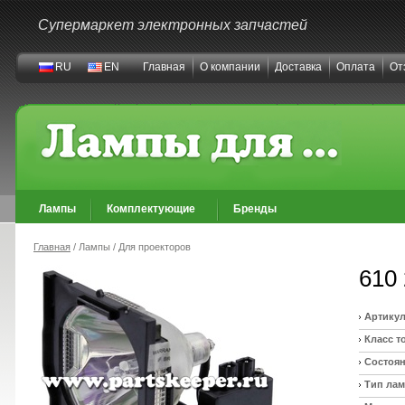
Супермаркет электронных запчастей
RU
EN
Главная
О компании
Доставка
Оплата
От
Лампы
Комплектующие
Бренды
Главная
/ Лампы / Для проекторов
610 
Артикул
Класс т
Состоян
Тип ла