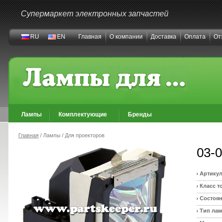
Супермаркет электронных запчастей
RU
EN
Главная
О компании
Доставка
Оплата
От
Лампы
Комплектующие
Бренды
Главная
/ Лампы / Для проекторов
03-
Артикул
Класс т
Состоян
Тип ла