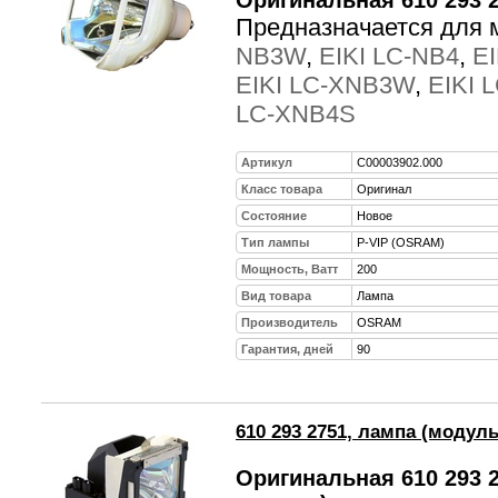
Предназначается для 
NB3W
,
EIKI LC-NB4
,
E
EIKI LC-XNB3W
,
EIKI 
LC-XNB4S
Артикул
C00003902.000
Класс товара
Оригинал
Состояние
Новое
Тип лампы
P-VIP (OSRAM)
Мощность, Ватт
200
Вид товара
Лампа
Производитель
OSRAM
Гарантия, дней
90
610 293 2751, лампа (модуль
Оригинальная 610 293 