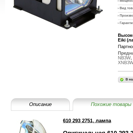
Мощност
Вид тов
Произв
Гаранти
Высоко
Eiki (
Партно
Предн
NB3W
,
XNB3
В на
Описание
Похожие товары
610 293 2751, лампа
Оригинальная 610 293 2