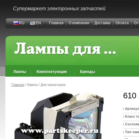
Супермаркет электронных запчастей
RU
EN
Главная
О компании
Доставка
Оплата
От
Лампы
Комплектующие
Бренды
Главная
/ Лампы / Для проекторов
610 
Артикул
Класс т
Состоян
Тип ла