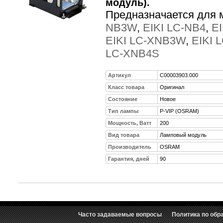
модуль).
Предназначается для 
NB3W
,
EIKI LC-NB4
,
E
EIKI LC-XNB3W
,
EIKI 
LC-XNB4S
Артикул
C00003903.000
Класс товара
Оригинал
Состояние
Новое
Тип лампы
P-VIP (OSRAM)
Мощность, Ватт
200
Вид товара
Ламповый модуль
Производитель
OSRAM
Гарантия, дней
90
Часто задаваемые вопросы
Политика по обр