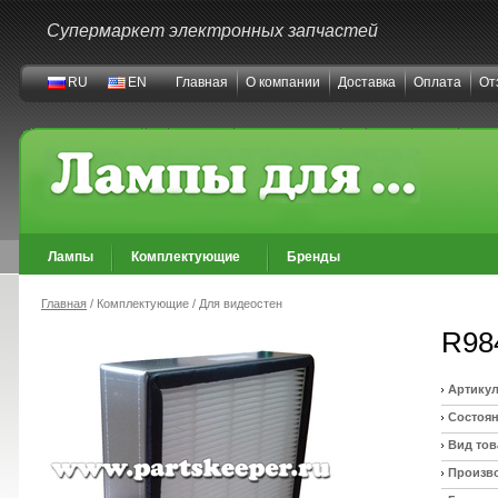
Супермаркет электронных запчастей
RU
EN
Главная
О компании
Доставка
Оплата
От
Лампы
Комплектующие
Бренды
Главная
/ Комплектующие / Для видеостен
R98
Артикул
Состоян
Вид тов
Произв