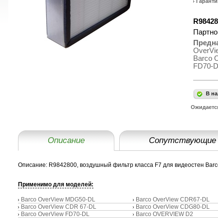
Гаранти
R98428
Партно
Предн
OverVi
Barco 
FD70-
В на
Ожидаетс
Описание
Сопутствующие
Описание:
R9842800, воздушный фильтр класса F7 для видеостен Barco. 
Применимо для моделей:
Barco OverView MDG50-DL
Barco OverView CDR67-DL
Barco OverView CDR 67-DL
Barco OverView CDG80-DL
Barco OverView FD70-DL
Barco OVERVIEW D2