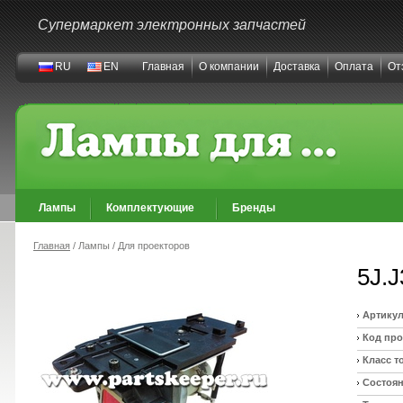
Супермаркет электронных запчастей
RU
EN
Главная
О компании
Доставка
Оплата
От
Лампы
Комплектующие
Бренды
Главная
/ Лампы / Для проекторов
5J.J
Артикул
Код про
Класс т
Состоян