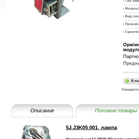
Тип ла
Мощност
Вид тов
Произв
Гаранти
Оригин
модуль
Партно
Предн
В на
Ожидаетс
Описание
Похожие товары
5J.J3K05.001, лампа
Оригинальная 5J.J3K05.001 лампа для пр