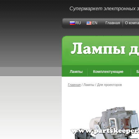
Супермаркет электронных 
RU
EN
Главная
О комп
Лампы
Комплектующие
Б
Главная
/ Лампы / Для проекторов