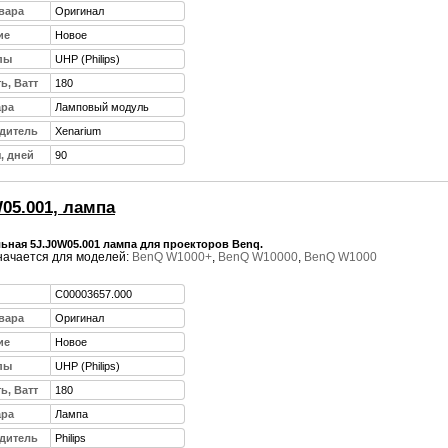
вара
Оригинал
ие
Новое
пы
UHP (Philips)
ь, Ватт
180
ара
Ламповый модуль
дитель
Xenarium
, дней
90
05.001, лампа
ьная 5J.J0W05.001 лампа для проекторов Benq.
ачается для моделей:
BenQ W1000+
,
BenQ W10000
,
BenQ W1000
C00003657.000
вара
Оригинал
ие
Новое
пы
UHP (Philips)
ь, Ватт
180
ара
Лампа
дитель
Philips