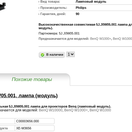
Вид товара:
Ламповый модуль
Производитель:
Philips
Гарантия, дней:
90
Высококачественная совместимая 5J.J0W05.001 лампа д
модуль).
Партномера: 5J.J0W05.001
Предназначается для моделей:
BenQ W1000+
,
BenQ W1000
В наличии
Похожие товары
05.001, лампа (модуль)
ьная 5J.J0W05.001 лампа для проекторов Benq (ламповый модуль).
ачается для моделей:
BenQ W10000
,
BenQ W1000+
,
BenQ W1000
C00003656.000
дукта
XE-M3656