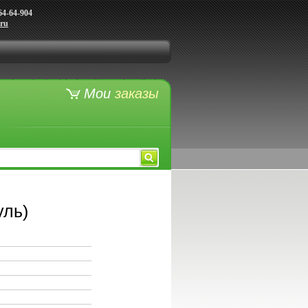
64-64-904
.ru
Мои
заказы
уль)