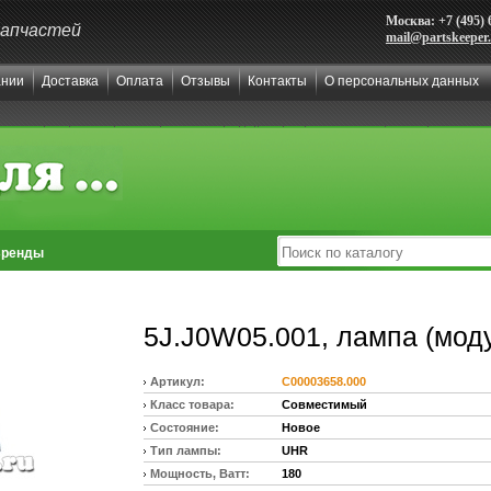
Москва: +7 (495) 
запчастей
mail@partskeeper
ании
Доставка
Оплата
Отзывы
Контакты
О персональных данных
ренды
5J.J0W05.001, лампа (мод
Артикул:
C00003658.000
Класс товара:
Совместимый
Состояние:
Новое
Тип лампы:
UHR
Мощность, Ватт:
180