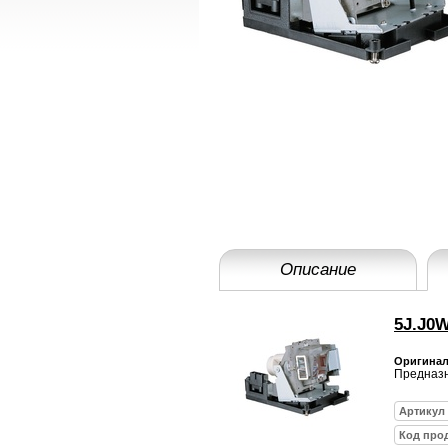
Описание
5J.J0W
Оригинал
Предназн
Артикул
Код про