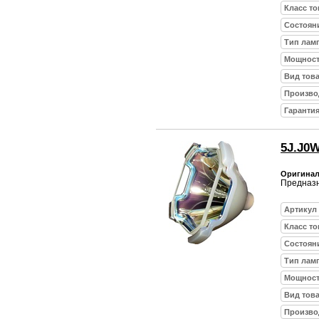
Класс то
Состоян
Тип лам
Мощност
Вид тов
Произво
Гарантия
5J.J0W
Оригинал
Предназн
Артикул
Класс то
Состоян
Тип лам
Мощност
Вид тов
Произво