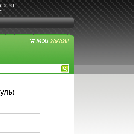
64-64-904
.ru
Мои
заказы
уль)