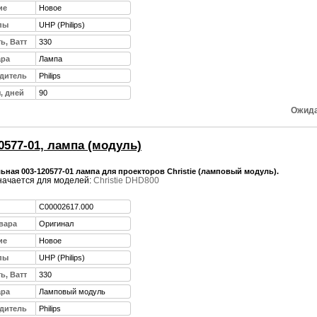
ие
Новое
пы
UHP (Philips)
ь, Ватт
330
ара
Лампа
дитель
Philips
, дней
90
Ожида
0577-01, лампа (модуль)
ная 003-120577-01 лампа для проекторов Christie (ламповый модуль).
ачается для моделей:
Christie DHD800
C00002617.000
вара
Оригинал
ие
Новое
пы
UHP (Philips)
ь, Ватт
330
ара
Ламповый модуль
дитель
Philips