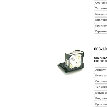
Состоян
Тип лам
Мощност
Вид тов
Произво
Гарантия
003-12
Оригиналь
Предназн
Артикул
Класс то
Состоян
Тип лам
Мощност
Вид тов
Произво