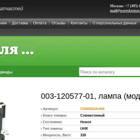
Москва: +7 (495) 
запчастей
mail@partskeeper
ании
Доставка
Оплата
Отзывы
Контакты
О персональных данных
ренды
003-120577-01, лампа (мод
Артикул:
C00002619.000
Класс товара:
Совместимый
Состояние:
Новое
Тип лампы:
UHR
Мощность, Ватт:
330