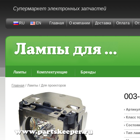
Супермаркет электронных запчастей
RU
EN
Главная
О компании
Доставка
Оплата
От
Лампы
Комплектующие
Бренды
Главная
/ Лампы / Для проекторов
003
Артикул
Класс т
Состоян
Тип ла