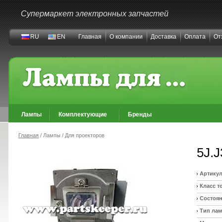
Супермаркет электронных запчастей
RU
EN
Главная
О компании
Доставка
Оплата
От
Лампы
Комплектующие
Бренды
Главная
/ Лампы / Для проекторов
5J.J
Артикул
Класс т
Состоян
Тип ла