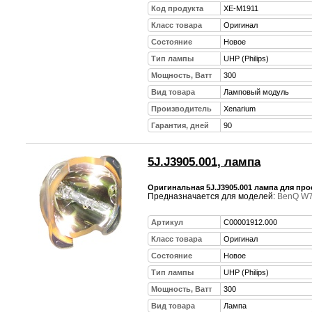
Код продукта
XE-M1911
Класс товара
Оригинал
Состояние
Новое
Тип лампы
UHP (Philips)
Мощность, Ватт
300
Вид товара
Ламповый модуль
Производитель
Xenarium
Гарантия, дней
90
5J.J3905.001, лампа
Оригинальная 5J.J3905.001 лампа для про
Предназначается для моделей:
BenQ W
Артикул
C00001912.000
Класс товара
Оригинал
Состояние
Новое
Тип лампы
UHP (Philips)
Мощность, Ватт
300
Вид товара
Лампа