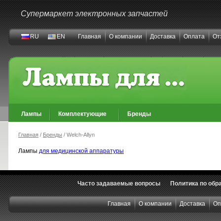
Супермаркет электронных запчастей
RU
EN
Главная
О компании
Доставка
Оплата
От
Лампы
Комплектующие
Бренды
Главная
/
Бренды
/ Welch-Allyn
Лампы
для медицинской аппаратуры
Часто задаваемые вопросы
Политика по обр
Главная
О компании
Доставка
Оп