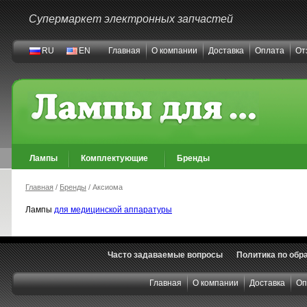
Супермаркет электронных запчастей
RU
EN
Главная
О компании
Доставка
Оплата
От
Лампы
Комплектующие
Бренды
Главная
/
Бренды
/ Аксиома
Лампы
для медицинской аппаратуры
Часто задаваемые вопросы
Политика по обр
Главная
О компании
Доставка
Оп